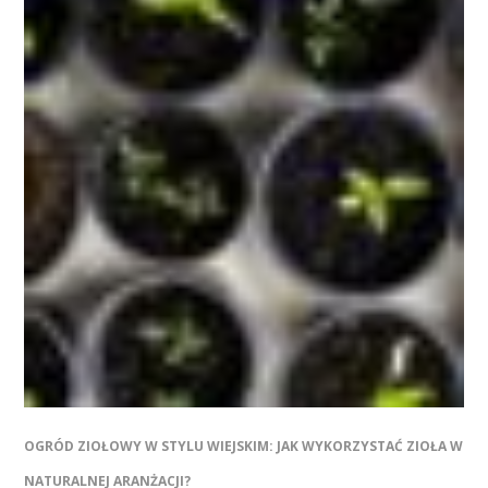
OGRÓD ZIOŁOWY W STYLU WIEJSKIM: JAK WYKORZYSTAĆ ZIOŁA W
NATURALNEJ ARANŻACJI?