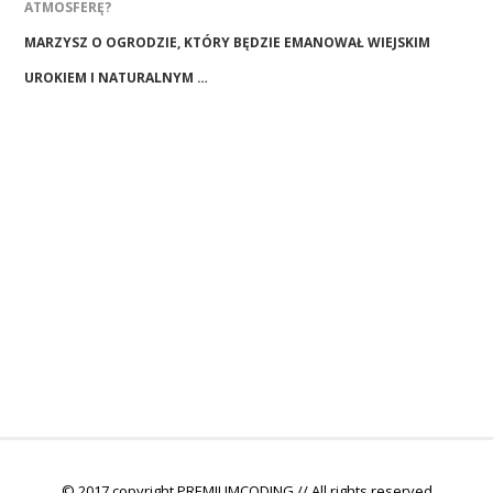
ATMOSFERĘ?
MARZYSZ O OGRODZIE, KTÓRY BĘDZIE EMANOWAŁ WIEJSKIM
UROKIEM I NATURALNYM …
© 2017 copyright PREMIUMCODING // All rights reserved