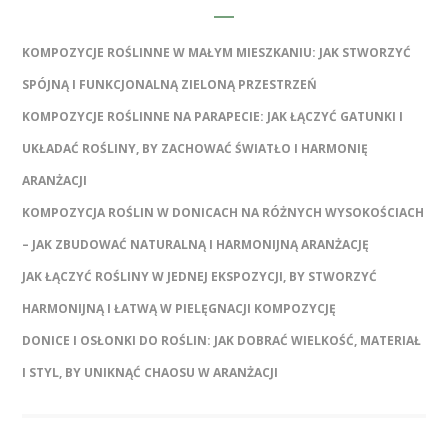
KOMPOZYCJE ROŚLINNE W MAŁYM MIESZKANIU: JAK STWORZYĆ
SPÓJNĄ I FUNKCJONALNĄ ZIELONĄ PRZESTRZEŃ
KOMPOZYCJE ROŚLINNE NA PARAPECIE: JAK ŁĄCZYĆ GATUNKI I
UKŁADAĆ ROŚLINY, BY ZACHOWAĆ ŚWIATŁO I HARMONIĘ
ARANŻACJI
KOMPOZYCJA ROŚLIN W DONICACH NA RÓŻNYCH WYSOKOŚCIACH
– JAK ZBUDOWAĆ NATURALNĄ I HARMONIJNĄ ARANŻACJĘ
JAK ŁĄCZYĆ ROŚLINY W JEDNEJ EKSPOZYCJI, BY STWORZYĆ
HARMONIJNĄ I ŁATWĄ W PIELĘGNACJI KOMPOZYCJĘ
DONICE I OSŁONKI DO ROŚLIN: JAK DOBRAĆ WIELKOŚĆ, MATERIAŁ
I STYL, BY UNIKNĄĆ CHAOSU W ARANŻACJI