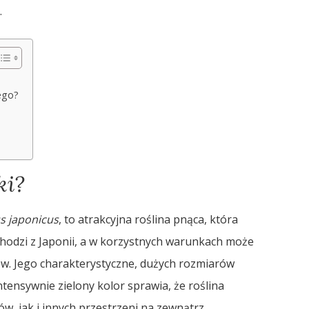
.
ego?
ki?
 japonicus
, to atrakcyjna roślina pnąca, która
odzi z Japonii, a w korzystnych warunkach może
w. Jego charakterystyczne, dużych rozmiarów
intensywnie zielony kolor sprawia, że roślina
, jak i innych przestrzeni na zewnątrz.