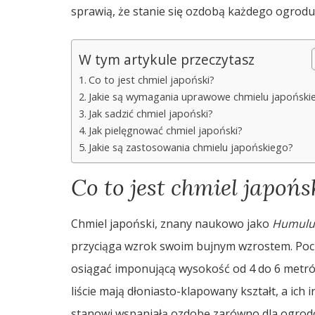
sprawią, że stanie się ozdobą każdego ogrodu
W tym artykule przeczytasz
Co to jest chmiel japoński?
Jakie są wymagania uprawowe chmielu japoński
Jak sadzić chmiel japoński?
Jak pielęgnować chmiel japoński?
Jakie są zastosowania chmielu japońskiego?
Co to jest chmiel japońs
Chmiel japoński, znany naukowo jako
Humulus
przyciąga wzrok swoim bujnym wzrostem. Poch
osiągać imponującą wysokość od 4 do 6 metró
liście mają dłoniasto-klapowany kształt, a ich 
stanowi wspaniałą ozdobę zarówno dla ogrodów