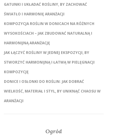
GATUNKI I UKŁADAĆ ROŚLINY, BY ZACHOWAĆ
ŚWIATŁO I HARMONIĘ ARANŻACJI
KOMPOZYCJA ROŚLIN W DONICACH NA RÓŻNYCH
WYSOKOŚCIACH – JAK ZBUDOWAĆ NATURALNĄ I
HARMONIJNĄ ARANŻACJĘ
JAK ŁĄCZYĆ ROŚLINY W JEDNEJ EKSPOZYCJI, BY
STWORZYĆ HARMONIJNĄ I ŁATWĄ W PIELĘGNACJI
KOMPOZYCJĘ
DONICE I OSŁONKI DO ROŚLIN: JAK DOBRAĆ
WIELKOŚĆ, MATERIAŁ I STYL, BY UNIKNĄĆ CHAOSU W
ARANŻACJI
Ogród