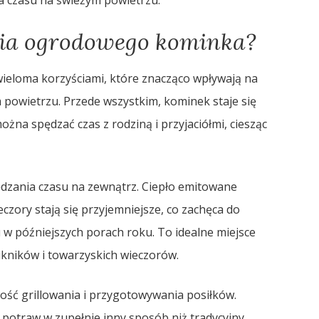
a czasu na świeżym powietrzu.
ania ogrodowego kominka?
ieloma korzyściami, które znacząco wpływają na
 powietrzu. Przede wszystkim, kominek staje się
na spędzać czas z rodziną i przyjaciółmi, ciesząc
dzania czasu na zewnątrz. Ciepło emitowane
czory stają się przyjemniejsze, co zachęca do
w późniejszych porach roku. To idealne miejsce
ikników i towarzyskich wieczorów.
wość grillowania i przygotowywania posiłków.
potraw w zupełnie inny sposób niż tradycyjny