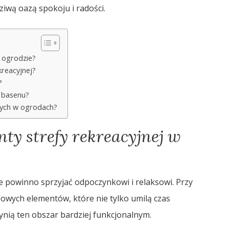
ziwą oazą spokoju i radości.
w ogrodzie?
kreacyjnej?
?
ł basenu?
jnych w ogrodach?
nty strefy rekreacyjnej w
re powinno sprzyjać odpoczynkowi i relaksowi. Przy
zowych elementów, które nie tylko umilą czas
ynią ten obszar bardziej funkcjonalnym.