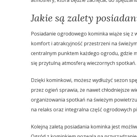
atmosfery, która będzie zachęcać do spędzani
Jakie są zalety posiad
Posiadanie ogrodowego kominka wiąże się z w
komfort i atrakcyjność przestrzeni na świeżym
centralnym punktem każdego ogrodu, gdzie moż
się przytulną atmosferą wieczornych spotkań.
Dzięki kominkowi, możesz wydłużyć sezon spę
przez ogień sprawia, że nawet chłodniejsze wie
organizowania spotkań na świeżym powietrzu 
na relaks oraz integralna część ogrodowych p
Kolejną zaletą posiadania kominka jest możli
Ogród z kominkiem pozwala na przyrządzanie 