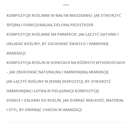
KOMPOZYCJE ROŚLINNE W MAŁYM MIESZKANIU: JAK STWORZYĆ
SPÓJNĄ I FUNKCJONALNĄ ZIELONĄ PRZESTRZEŃ
KOMPOZYCJE ROŚLINNE NA PARAPECIE: JAK ŁĄCZYĆ GATUNKI I
UKŁADAĆ ROŚLINY, BY ZACHOWAĆ ŚWIATŁO I HARMONIĘ
ARANŻACJI
KOMPOZYCJA ROŚLIN W DONICACH NA RÓŻNYCH WYSOKOŚCIACH
– JAK ZBUDOWAĆ NATURALNĄ I HARMONIJNĄ ARANŻACJĘ
JAK ŁĄCZYĆ ROŚLINY W JEDNEJ EKSPOZYCJI, BY STWORZYĆ
HARMONIJNĄ I ŁATWĄ W PIELĘGNACJI KOMPOZYCJĘ
DONICE I OSŁONKI DO ROŚLIN: JAK DOBRAĆ WIELKOŚĆ, MATERIAŁ
I STYL, BY UNIKNĄĆ CHAOSU W ARANŻACJI