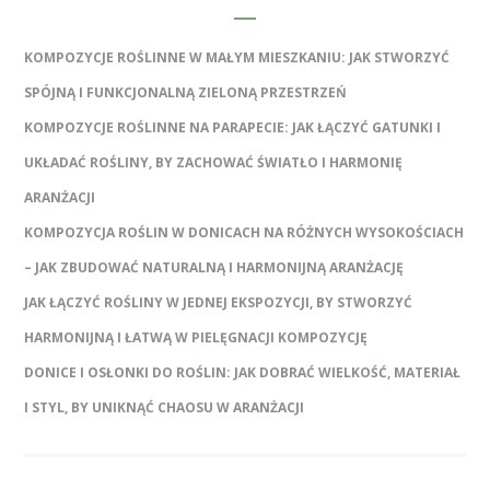
KOMPOZYCJE ROŚLINNE W MAŁYM MIESZKANIU: JAK STWORZYĆ
SPÓJNĄ I FUNKCJONALNĄ ZIELONĄ PRZESTRZEŃ
KOMPOZYCJE ROŚLINNE NA PARAPECIE: JAK ŁĄCZYĆ GATUNKI I
UKŁADAĆ ROŚLINY, BY ZACHOWAĆ ŚWIATŁO I HARMONIĘ
ARANŻACJI
KOMPOZYCJA ROŚLIN W DONICACH NA RÓŻNYCH WYSOKOŚCIACH
– JAK ZBUDOWAĆ NATURALNĄ I HARMONIJNĄ ARANŻACJĘ
JAK ŁĄCZYĆ ROŚLINY W JEDNEJ EKSPOZYCJI, BY STWORZYĆ
HARMONIJNĄ I ŁATWĄ W PIELĘGNACJI KOMPOZYCJĘ
DONICE I OSŁONKI DO ROŚLIN: JAK DOBRAĆ WIELKOŚĆ, MATERIAŁ
I STYL, BY UNIKNĄĆ CHAOSU W ARANŻACJI