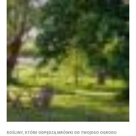
ROŚLINY, KTÓRE ODPĘDZĄ MRÓWKI OD TWOJEGO OGRODU