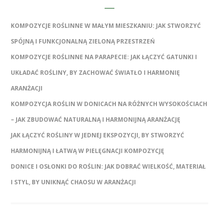
KOMPOZYCJE ROŚLINNE W MAŁYM MIESZKANIU: JAK STWORZYĆ
SPÓJNĄ I FUNKCJONALNĄ ZIELONĄ PRZESTRZEŃ
KOMPOZYCJE ROŚLINNE NA PARAPECIE: JAK ŁĄCZYĆ GATUNKI I
UKŁADAĆ ROŚLINY, BY ZACHOWAĆ ŚWIATŁO I HARMONIĘ
ARANŻACJI
KOMPOZYCJA ROŚLIN W DONICACH NA RÓŻNYCH WYSOKOŚCIACH
– JAK ZBUDOWAĆ NATURALNĄ I HARMONIJNĄ ARANŻACJĘ
JAK ŁĄCZYĆ ROŚLINY W JEDNEJ EKSPOZYCJI, BY STWORZYĆ
HARMONIJNĄ I ŁATWĄ W PIELĘGNACJI KOMPOZYCJĘ
DONICE I OSŁONKI DO ROŚLIN: JAK DOBRAĆ WIELKOŚĆ, MATERIAŁ
I STYL, BY UNIKNĄĆ CHAOSU W ARANŻACJI