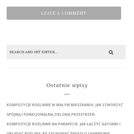
Ostatnie wpisy
KOMPOZYCJE ROŚLINNE W MAŁYM MIESZKANIU: JAK STWORZYĆ
SPÓJNĄ I FUNKCJONALNĄ ZIELONĄ PRZESTRZEŃ
KOMPOZYCJE ROŚLINNE NA PARAPECIE: JAK ŁĄCZYĆ GATUNKI I
UKŁADAĆ ROŚLINY, BY ZACHOWAĆ ŚWIATŁO I HARMONIĘ