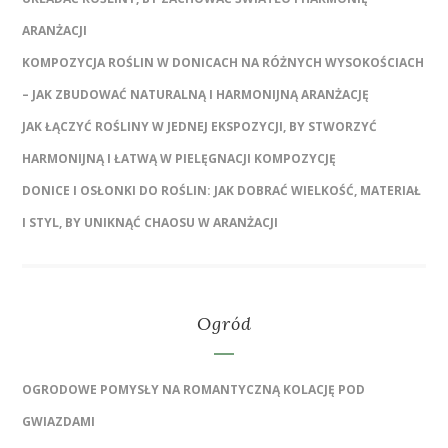
ARANŻACJI
KOMPOZYCJA ROŚLIN W DONICACH NA RÓŻNYCH WYSOKOŚCIACH
– JAK ZBUDOWAĆ NATURALNĄ I HARMONIJNĄ ARANŻACJĘ
JAK ŁĄCZYĆ ROŚLINY W JEDNEJ EKSPOZYCJI, BY STWORZYĆ
HARMONIJNĄ I ŁATWĄ W PIELĘGNACJI KOMPOZYCJĘ
DONICE I OSŁONKI DO ROŚLIN: JAK DOBRAĆ WIELKOŚĆ, MATERIAŁ
I STYL, BY UNIKNĄĆ CHAOSU W ARANŻACJI
Ogród
OGRODOWE POMYSŁY NA ROMANTYCZNĄ KOLACJĘ POD
GWIAZDAMI