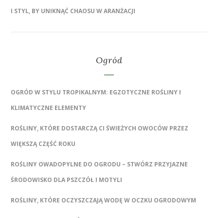
I STYL, BY UNIKNĄĆ CHAOSU W ARANŻACJI
Ogród
OGRÓD W STYLU TROPIKALNYM: EGZOTYCZNE ROŚLINY I
KLIMATYCZNE ELEMENTY
ROŚLINY, KTÓRE DOSTARCZĄ CI ŚWIEŻYCH OWOCÓW PRZEZ
WIĘKSZĄ CZĘŚĆ ROKU
ROŚLINY OWADOPYLNE DO OGRODU – STWÓRZ PRZYJAZNE
ŚRODOWISKO DLA PSZCZÓŁ I MOTYLI
ROŚLINY, KTÓRE OCZYSZCZAJĄ WODĘ W OCZKU OGRODOWYM