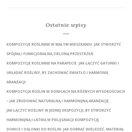
Ostatnie wpisy
KOMPOZYCJE ROŚLINNE W MAŁYM MIESZKANIU: JAK STWORZYĆ
SPÓJNĄ I FUNKCJONALNĄ ZIELONĄ PRZESTRZEŃ
KOMPOZYCJE ROŚLINNE NA PARAPECIE: JAK ŁĄCZYĆ GATUNKI I
UKŁADAĆ ROŚLINY, BY ZACHOWAĆ ŚWIATŁO I HARMONIĘ
ARANŻACJI
KOMPOZYCJA ROŚLIN W DONICACH NA RÓŻNYCH WYSOKOŚCIACH
– JAK ZBUDOWAĆ NATURALNĄ I HARMONIJNĄ ARANŻACJĘ
JAK ŁĄCZYĆ ROŚLINY W JEDNEJ EKSPOZYCJI, BY STWORZYĆ
HARMONIJNĄ I ŁATWĄ W PIELĘGNACJI KOMPOZYCJĘ
DONICE I OSŁONKI DO ROŚLIN: JAK DOBRAĆ WIELKOŚĆ, MATERIAŁ