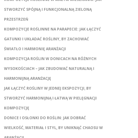
STWORZYĆ SPÓJNĄ I FUNKCJONALNĄ ZIELONĄ
PRZESTRZEŃ
KOMPOZYCJE ROŚLINNE NA PARAPECIE: JAK ŁĄCZYĆ
GATUNKI I UKŁADAĆ ROŚLINY, BY ZACHOWAĆ
ŚWIATŁO I HARMONIĘ ARANŻACJI
KOMPOZYCJA ROŚLIN W DONICACH NA RÓŻNYCH
WYSOKOŚCIACH – JAK ZBUDOWAĆ NATURALNĄ I
HARMONIJNĄ ARANŻACJĘ
JAK ŁĄCZYĆ ROŚLINY W JEDNEJ EKSPOZYCJI, BY
STWORZYĆ HARMONIJNĄ I ŁATWĄ W PIELĘGNACJI
KOMPOZYCJĘ
DONICE I OSŁONKI DO ROŚLIN: JAK DOBRAĆ
WIELKOŚĆ, MATERIAŁ I STYL, BY UNIKNĄĆ CHAOSU W
ARANŻACJI