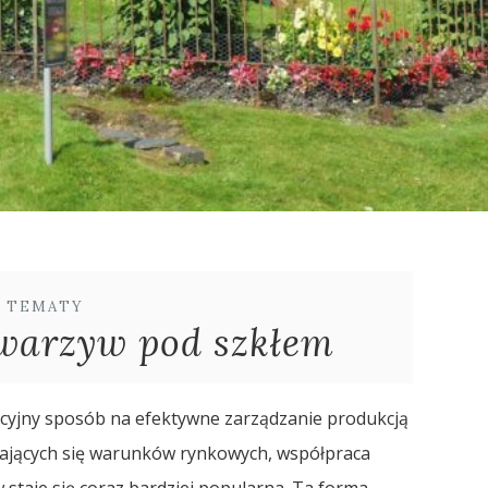
E TEMATY
warzyw pod szkłem
cyjny sposób na efektywne zarządzanie produkcją
niających się warunków rynkowych, współpraca
taje się coraz bardziej popularna. Ta forma