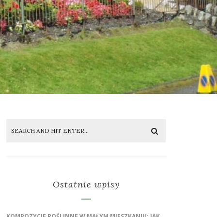
Ostatnie wpisy
KOMPOZYCJE ROŚLINNE W MAŁYM MIESZKANIU: JAK