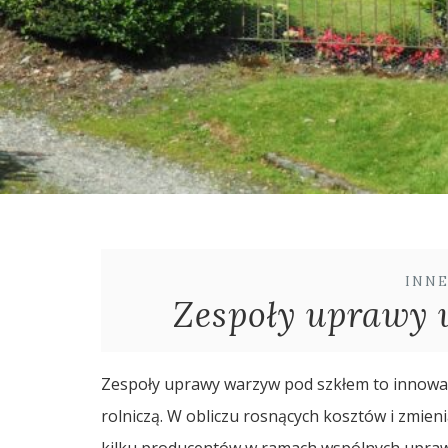
INN
Zespoły uprawy 
Zespoły uprawy warzyw pod szkłem to innowa
rolniczą. W obliczu rosnących kosztów i zmie
kilku producentów w ramach wspólnych upraw s