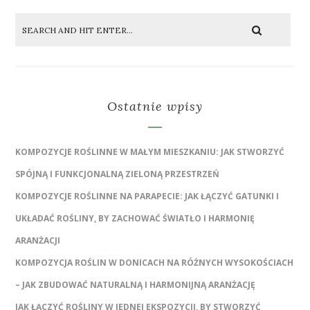
Ostatnie wpisy
KOMPOZYCJE ROŚLINNE W MAŁYM MIESZKANIU: JAK STWORZYĆ
SPÓJNĄ I FUNKCJONALNĄ ZIELONĄ PRZESTRZEŃ
KOMPOZYCJE ROŚLINNE NA PARAPECIE: JAK ŁĄCZYĆ GATUNKI I
UKŁADAĆ ROŚLINY, BY ZACHOWAĆ ŚWIATŁO I HARMONIĘ
ARANŻACJI
KOMPOZYCJA ROŚLIN W DONICACH NA RÓŻNYCH WYSOKOŚCIACH
– JAK ZBUDOWAĆ NATURALNĄ I HARMONIJNĄ ARANŻACJĘ
JAK ŁĄCZYĆ ROŚLINY W JEDNEJ EKSPOZYCJI, BY STWORZYĆ