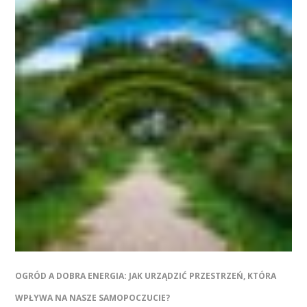
OGRÓD A DOBRA ENERGIA: JAK URZĄDZIĆ PRZESTRZEŃ, KTÓRA
WPŁYWA NA NASZE SAMOPOCZUCIE?