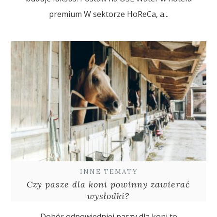
premium W sektorze HoReCa, a...
INNE TEMATY
Czy pasze dla koni powinny zawierać
wysłodki?
Dobór odpowiedniej paszy dla koni to