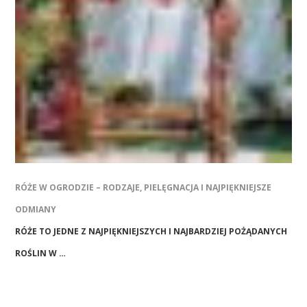
RÓŻE W OGRODZIE – RODZAJE, PIELĘGNACJA I NAJPIĘKNIEJSZE
ODMIANY
RÓŻE TO JEDNE Z NAJPIĘKNIEJSZYCH I NAJBARDZIEJ POŻĄDANYCH
ROŚLIN W …