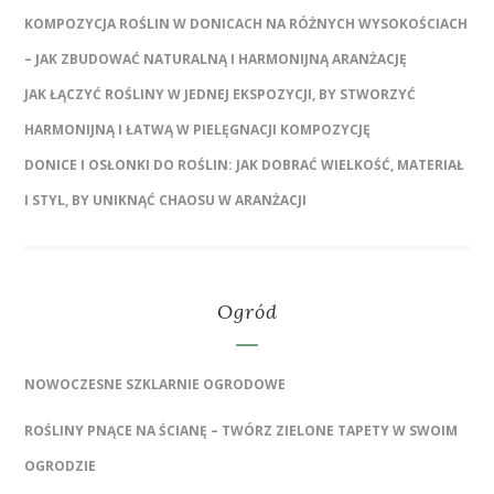
KOMPOZYCJA ROŚLIN W DONICACH NA RÓŻNYCH WYSOKOŚCIACH
– JAK ZBUDOWAĆ NATURALNĄ I HARMONIJNĄ ARANŻACJĘ
JAK ŁĄCZYĆ ROŚLINY W JEDNEJ EKSPOZYCJI, BY STWORZYĆ
HARMONIJNĄ I ŁATWĄ W PIELĘGNACJI KOMPOZYCJĘ
DONICE I OSŁONKI DO ROŚLIN: JAK DOBRAĆ WIELKOŚĆ, MATERIAŁ
I STYL, BY UNIKNĄĆ CHAOSU W ARANŻACJI
Ogród
NOWOCZESNE SZKLARNIE OGRODOWE
ROŚLINY PNĄCE NA ŚCIANĘ – TWÓRZ ZIELONE TAPETY W SWOIM
OGRODZIE