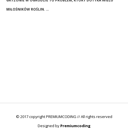
GRYZONIE W OGRODZIE TO PROBLEM, KTÓRY DOTYKA WIELU
MIŁOŚNIKÓW ROŚLIN. …
© 2017 copyright PREMIUMCODING // All rights reserved
Designed by
Premiumcoding