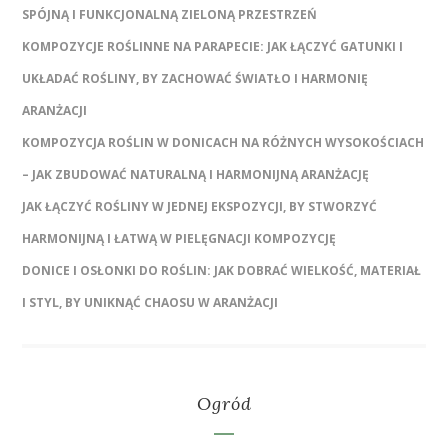
SPÓJNĄ I FUNKCJONALNĄ ZIELONĄ PRZESTRZEŃ
KOMPOZYCJE ROŚLINNE NA PARAPECIE: JAK ŁĄCZYĆ GATUNKI I
UKŁADAĆ ROŚLINY, BY ZACHOWAĆ ŚWIATŁO I HARMONIĘ
ARANŻACJI
KOMPOZYCJA ROŚLIN W DONICACH NA RÓŻNYCH WYSOKOŚCIACH
– JAK ZBUDOWAĆ NATURALNĄ I HARMONIJNĄ ARANŻACJĘ
JAK ŁĄCZYĆ ROŚLINY W JEDNEJ EKSPOZYCJI, BY STWORZYĆ
HARMONIJNĄ I ŁATWĄ W PIELĘGNACJI KOMPOZYCJĘ
DONICE I OSŁONKI DO ROŚLIN: JAK DOBRAĆ WIELKOŚĆ, MATERIAŁ
I STYL, BY UNIKNĄĆ CHAOSU W ARANŻACJI
Ogród