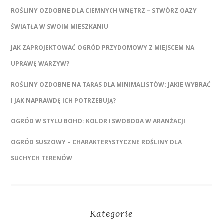
ROŚLINY OZDOBNE DLA CIEMNYCH WNĘTRZ – STWÓRZ OAZY
ŚWIATŁA W SWOIM MIESZKANIU
JAK ZAPROJEKTOWAĆ OGRÓD PRZYDOMOWY Z MIEJSCEM NA
UPRAWĘ WARZYW?
ROŚLINY OZDOBNE NA TARAS DLA MINIMALISTÓW: JAKIE WYBRAĆ
I JAK NAPRAWDĘ ICH POTRZEBUJĄ?
OGRÓD W STYLU BOHO: KOLOR I SWOBODA W ARANŻACJI
OGRÓD SUSZOWY – CHARAKTERYSTYCZNE ROŚLINY DLA
SUCHYCH TERENÓW
Kategorie