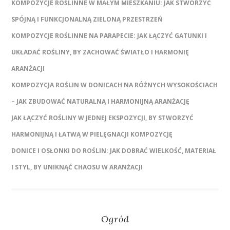
KOMPOZYCJE ROŚLINNE W MAŁYM MIESZKANIU: JAK STWORZYĆ
SPÓJNĄ I FUNKCJONALNĄ ZIELONĄ PRZESTRZEŃ
KOMPOZYCJE ROŚLINNE NA PARAPECIE: JAK ŁĄCZYĆ GATUNKI I
UKŁADAĆ ROŚLINY, BY ZACHOWAĆ ŚWIATŁO I HARMONIĘ
ARANŻACJI
KOMPOZYCJA ROŚLIN W DONICACH NA RÓŻNYCH WYSOKOŚCIACH
– JAK ZBUDOWAĆ NATURALNĄ I HARMONIJNĄ ARANŻACJĘ
JAK ŁĄCZYĆ ROŚLINY W JEDNEJ EKSPOZYCJI, BY STWORZYĆ
HARMONIJNĄ I ŁATWĄ W PIELĘGNACJI KOMPOZYCJĘ
DONICE I OSŁONKI DO ROŚLIN: JAK DOBRAĆ WIELKOŚĆ, MATERIAŁ
I STYL, BY UNIKNĄĆ CHAOSU W ARANŻACJI
Ogród