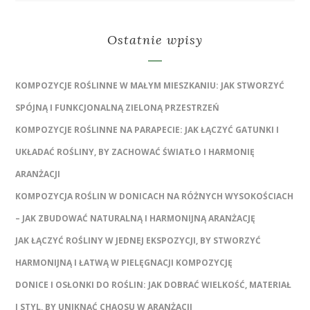
Ostatnie wpisy
KOMPOZYCJE ROŚLINNE W MAŁYM MIESZKANIU: JAK STWORZYĆ
SPÓJNĄ I FUNKCJONALNĄ ZIELONĄ PRZESTRZEŃ
KOMPOZYCJE ROŚLINNE NA PARAPECIE: JAK ŁĄCZYĆ GATUNKI I
UKŁADAĆ ROŚLINY, BY ZACHOWAĆ ŚWIATŁO I HARMONIĘ
ARANŻACJI
KOMPOZYCJA ROŚLIN W DONICACH NA RÓŻNYCH WYSOKOŚCIACH
– JAK ZBUDOWAĆ NATURALNĄ I HARMONIJNĄ ARANŻACJĘ
JAK ŁĄCZYĆ ROŚLINY W JEDNEJ EKSPOZYCJI, BY STWORZYĆ
HARMONIJNĄ I ŁATWĄ W PIELĘGNACJI KOMPOZYCJĘ
DONICE I OSŁONKI DO ROŚLIN: JAK DOBRAĆ WIELKOŚĆ, MATERIAŁ
I STYL, BY UNIKNĄĆ CHAOSU W ARANŻACJI