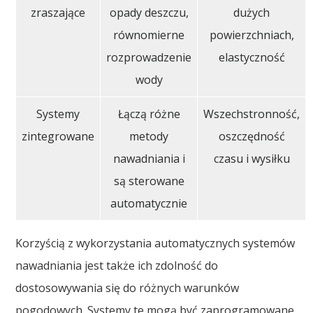
zraszające
opady deszczu,
dużych
równomierne
powierzchniach,
rozprowadzenie
elastyczność
wody
Systemy
Łączą różne
Wszechstronność,
zintegrowane
metody
oszczędność
nawadniania i
czasu i wysiłku
są sterowane
automatycznie
Korzyścią z wykorzystania automatycznych systemów
nawadniania jest także ich zdolność do
dostosowywania się do różnych warunków
pogodowych. Systemy te mogą być zaprogramowane