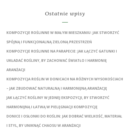
Ostatnie wpisy
KOMPOZYCJE ROŚLINNE W MAŁYM MIESZKANIU: JAK STWORZYĆ
SPÓJNĄ I FUNKCJONALNĄ ZIELONĄ PRZESTRZEŃ
KOMPOZYCJE ROŚLINNE NA PARAPECIE: JAK ŁĄCZYĆ GATUNKI I
UKŁADAĆ ROŚLINY, BY ZACHOWAĆ ŚWIATŁO I HARMONIĘ
ARANŻACJI
KOMPOZYCJA ROŚLIN W DONICACH NA RÓŻNYCH WYSOKOŚCIACH
– JAK ZBUDOWAĆ NATURALNĄ I HARMONIJNĄ ARANŻACJĘ
JAK ŁĄCZYĆ ROŚLINY W JEDNEJ EKSPOZYCJI, BY STWORZYĆ
HARMONIJNĄ I ŁATWĄ W PIELĘGNACJI KOMPOZYCJĘ
DONICE I OSŁONKI DO ROŚLIN: JAK DOBRAĆ WIELKOŚĆ, MATERIAŁ
I STYL, BY UNIKNĄĆ CHAOSU W ARANŻACJI