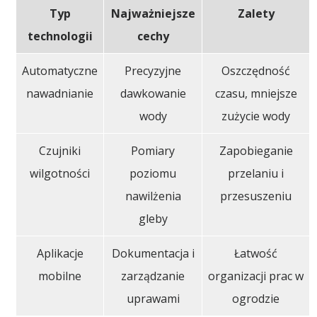
Typ
Najważniejsze
Zalety
technologii
cechy
Automatyczne
Precyzyjne
Oszczędność
nawadnianie
dawkowanie
czasu, mniejsze
wody
zużycie wody
Czujniki
Pomiary
Zapobieganie
wilgotności
poziomu
przelaniu i
nawilżenia
przesuszeniu
gleby
Aplikacje
Dokumentacja i
Łatwość
mobilne
zarządzanie
organizacji prac w
uprawami
ogrodzie