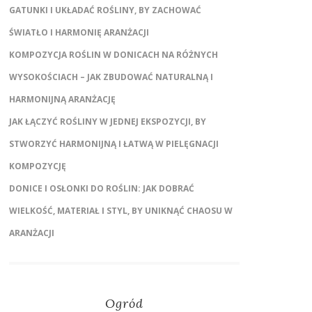
GATUNKI I UKŁADAĆ ROŚLINY, BY ZACHOWAĆ
ŚWIATŁO I HARMONIĘ ARANŻACJI
KOMPOZYCJA ROŚLIN W DONICACH NA RÓŻNYCH
WYSOKOŚCIACH – JAK ZBUDOWAĆ NATURALNĄ I
HARMONIJNĄ ARANŻACJĘ
JAK ŁĄCZYĆ ROŚLINY W JEDNEJ EKSPOZYCJI, BY
STWORZYĆ HARMONIJNĄ I ŁATWĄ W PIELĘGNACJI
KOMPOZYCJĘ
DONICE I OSŁONKI DO ROŚLIN: JAK DOBRAĆ
WIELKOŚĆ, MATERIAŁ I STYL, BY UNIKNĄĆ CHAOSU W
ARANŻACJI
Ogród