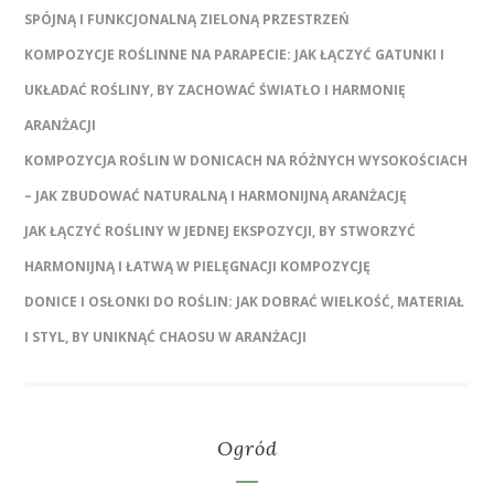
SPÓJNĄ I FUNKCJONALNĄ ZIELONĄ PRZESTRZEŃ
KOMPOZYCJE ROŚLINNE NA PARAPECIE: JAK ŁĄCZYĆ GATUNKI I
UKŁADAĆ ROŚLINY, BY ZACHOWAĆ ŚWIATŁO I HARMONIĘ
ARANŻACJI
KOMPOZYCJA ROŚLIN W DONICACH NA RÓŻNYCH WYSOKOŚCIACH
– JAK ZBUDOWAĆ NATURALNĄ I HARMONIJNĄ ARANŻACJĘ
JAK ŁĄCZYĆ ROŚLINY W JEDNEJ EKSPOZYCJI, BY STWORZYĆ
HARMONIJNĄ I ŁATWĄ W PIELĘGNACJI KOMPOZYCJĘ
DONICE I OSŁONKI DO ROŚLIN: JAK DOBRAĆ WIELKOŚĆ, MATERIAŁ
I STYL, BY UNIKNĄĆ CHAOSU W ARANŻACJI
Ogród