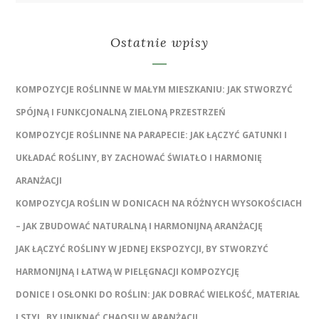
Ostatnie wpisy
KOMPOZYCJE ROŚLINNE W MAŁYM MIESZKANIU: JAK STWORZYĆ
SPÓJNĄ I FUNKCJONALNĄ ZIELONĄ PRZESTRZEŃ
KOMPOZYCJE ROŚLINNE NA PARAPECIE: JAK ŁĄCZYĆ GATUNKI I
UKŁADAĆ ROŚLINY, BY ZACHOWAĆ ŚWIATŁO I HARMONIĘ
ARANŻACJI
KOMPOZYCJA ROŚLIN W DONICACH NA RÓŻNYCH WYSOKOŚCIACH
– JAK ZBUDOWAĆ NATURALNĄ I HARMONIJNĄ ARANŻACJĘ
JAK ŁĄCZYĆ ROŚLINY W JEDNEJ EKSPOZYCJI, BY STWORZYĆ
HARMONIJNĄ I ŁATWĄ W PIELĘGNACJI KOMPOZYCJĘ
DONICE I OSŁONKI DO ROŚLIN: JAK DOBRAĆ WIELKOŚĆ, MATERIAŁ
I STYL, BY UNIKNĄĆ CHAOSU W ARANŻACJI