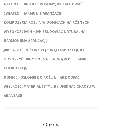
GATUNKI I UKŁADAĆ ROŚLINY, BY ZACHOWAĆ
ŚWIATŁO I HARMONIĘ ARANŻACJI
KOMPOZYCJA ROŚLIN W DONICACH NA RÓŻNYCH
WYSOKOŚCIACH – JAK ZBUDOWAĆ NATURALNĄ I
HARMONIJNĄ ARANŻACJĘ
JAK ŁĄCZYĆ ROŚLINY W JEDNEJ EKSPOZYCJI, BY
STWORZYĆ HARMONIJNĄ I ŁATWĄ W PIELĘGNACJI
KOMPOZYCJĘ
DONICE I OSŁONKI DO ROŚLIN: JAK DOBRAĆ
WIELKOŚĆ, MATERIAŁ I STYL, BY UNIKNĄĆ CHAOSU W
ARANŻACJI
Ogród