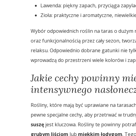
Lawenda: piękny zapach, przyciąga zapyl
Zioła: praktyczne i aromatyczne, niewiel
Wybór odpowiednich roślin na taras o dużym na
oraz funkcjonalnością przez cały sezon, tworz
relaksu. Odpowiednio dobrane gatunki nie tyl
wprowadzą do przestrzeni wiele kolorów i za
Jakie cechy powinny mie
intensywnego nasłonec
Rośliny, które mają być uprawiane na tarasa
pewne specjalne cechy, aby przetrwać w trud
suszę
jest kluczowa. Rośliny te powinny potra
grubym liściom
lub
miękkim łodygom
. Teg