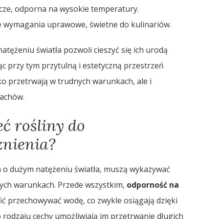
acze, odporna na wysokie temperatury.
kie wymagania uprawowe, świetne do kulinariów.
tężeniu światła pozwoli cieszyć się ich urodą
ąc przy tym przytulną i estetyczną przestrzeń
ko przetrwają w trudnych warunkach, ale i
pachów.
ć rośliny do
znienia?
ch o dużym natężeniu światła, muszą wykazywać
nych warunkach. Przede wszystkim,
odporność na
fić przechowywać wodę, co zwykle osiągają dzięki
o rodzaju cechy umożliwiają im przetrwanie długich