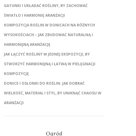
GATUNKI I UKŁADAĆ ROŚLINY, BY ZACHOWAĆ
ŚWIATŁO I HARMONIĘ ARANŻACJI
KOMPOZYCJA ROŚLIN W DONICACH NA RÓŻNYCH
WYSOKOŚCIACH – JAK ZBUDOWAĆ NATURALNĄ I
HARMONIJNĄ ARANŻACJĘ
JAK ŁĄCZYĆ ROŚLINY W JEDNEJ EKSPOZYCJI, BY
STWORZYĆ HARMONIJNĄ I ŁATWĄ W PIELĘGNACJI
KOMPOZYCJĘ
DONICE I OSŁONKI DO ROŚLIN: JAK DOBRAĆ
WIELKOŚĆ, MATERIAŁ I STYL, BY UNIKNĄĆ CHAOSU W
ARANŻACJI
Ogród