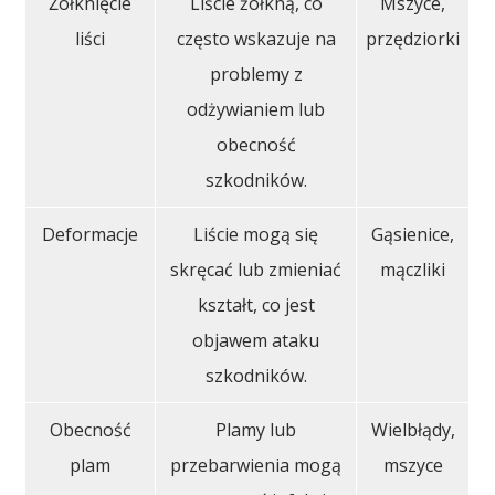
Żółknięcie
Liście żółkną, co
Mszyce,
liści
często wskazuje na
przędziorki
problemy z
odżywianiem lub
obecność
szkodników.
Deformacje
Liście mogą się
Gąsienice,
skręcać lub zmieniać
mączliki
kształt, co jest
objawem ataku
szkodników.
Obecność
Plamy lub
Wielbłądy,
plam
przebarwienia mogą
mszyce