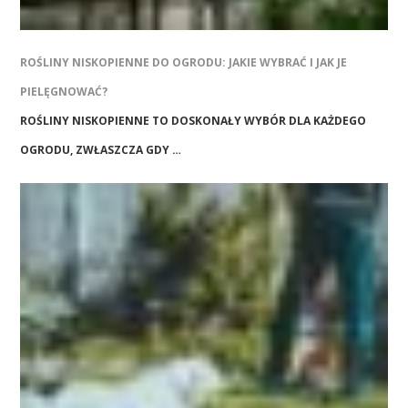
ROŚLINY NISKOPIENNE DO OGRODU: JAKIE WYBRAĆ I JAK JE
PIELĘGNOWAĆ?
ROŚLINY NISKOPIENNE TO DOSKONAŁY WYBÓR DLA KAŻDEGO
OGRODU, ZWŁASZCZA GDY …