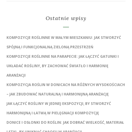
Ostatnie wpisy
KOMPOZYCJE ROŚLINNE W MAŁYM MIESZKANIU: JAK STWORZYĆ
SPÓJNĄ I FUNKCJONALNĄ ZIELONĄ PRZESTRZEŃ
KOMPOZYCJE ROŚLINNE NA PARAPECIE: JAK ŁĄCZYĆ GATUNKI I
UKŁADAĆ ROŚLINY, BY ZACHOWAĆ ŚWIATŁO I HARMONIĘ
ARANŻACJI
KOMPOZYCJA ROŚLIN W DONICACH NA RÓŻNYCH WYSOKOŚCIACH
– JAK ZBUDOWAĆ NATURALNĄ I HARMONIJNĄ ARANŻACJĘ
JAK ŁĄCZYĆ ROŚLINY W JEDNEJ EKSPOZYCJI, BY STWORZYĆ
HARMONIJNĄ I ŁATWĄ W PIELĘGNACJI KOMPOZYCJĘ
DONICE I OSŁONKI DO ROŚLIN: JAK DOBRAĆ WIELKOŚĆ, MATERIAŁ
I STYL, BY UNIKNĄĆ CHAOSU W ARANŻACJI