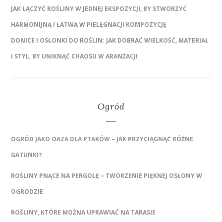
JAK ŁĄCZYĆ ROŚLINY W JEDNEJ EKSPOZYCJI, BY STWORZYĆ
HARMONIJNĄ I ŁATWĄ W PIELĘGNACJI KOMPOZYCJĘ
DONICE I OSŁONKI DO ROŚLIN: JAK DOBRAĆ WIELKOŚĆ, MATERIAŁ
I STYL, BY UNIKNĄĆ CHAOSU W ARANŻACJI
Ogród
OGRÓD JAKO OAZA DLA PTAKÓW – JAK PRZYCIĄGNĄĆ RÓŻNE
GATUNKI?
ROŚLINY PNĄCE NA PERGOLĘ – TWORZENIE PIĘKNEJ OSŁONY W
OGRODZIE
ROŚLINY, KTÓRE MOŻNA UPRAWIAĆ NA TARASIE