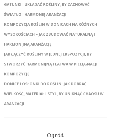
GATUNKI I UKŁADAĆ ROŚLINY, BY ZACHOWAĆ
ŚWIATŁO I HARMONIĘ ARANŻACJI
KOMPOZYCJA ROŚLIN W DONICACH NA RÓŻNYCH
WYSOKOŚCIACH – JAK ZBUDOWAĆ NATURALNĄ I
HARMONIJNĄ ARANŻACJĘ
JAK ŁĄCZYĆ ROŚLINY W JEDNEJ EKSPOZYCJI, BY
STWORZYĆ HARMONIJNĄ I ŁATWĄ W PIELĘGNACJI
KOMPOZYCJĘ
DONICE I OSŁONKI DO ROŚLIN: JAK DOBRAĆ
WIELKOŚĆ, MATERIAŁ I STYL, BY UNIKNĄĆ CHAOSU W
ARANŻACJI
Ogród