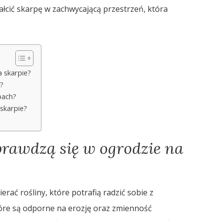
ałcić skarpę w zachwycającą przestrzeń, która
a skarpie?
?
pach?
skarpie?
sprawdzą się w ogrodzie na
rać rośliny, które potrafią radzić sobie z
tóre są odporne na erozję oraz zmienność