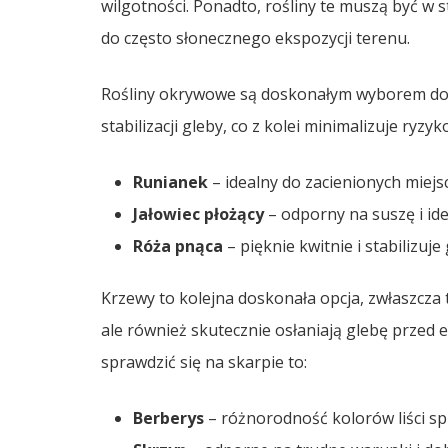
wilgotności. Ponadto, rośliny te muszą być w 
do często słonecznego ekspozycji terenu.
Rośliny okrywowe są doskonałym wyborem do 
stabilizacji gleby, co z kolei minimalizuje ryzyk
Runianek
– idealny do zacienionych miejs
Jałowiec płożący
– odporny na suszę i id
Róża pnąca
– pięknie kwitnie i stabilizuj
Krzewy to kolejna doskonała opcja, zwłaszcza te
ale również skutecznie osłaniają glebę przed
sprawdzić się na skarpie to:
Berberys
– różnorodność kolorów liści sp