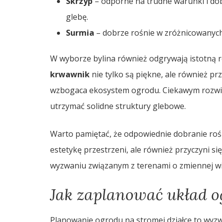
Skrzyp
– odporne na trudne warunki i dobr
glebę.
Surmia
– dobrze rośnie w zróżnicowanych
W wyborze bylina również odgrywają istotną ro
krwawnik
nie tylko są piękne, ale również p
wzbogaca ekosystem ogrodu. Ciekawym rozwiąz
utrzymać solidne struktury glebowe.
Warto pamiętać, że odpowiednie dobranie rośl
estetykę przestrzeni, ale również przyczyni 
wyzwaniu związanym z terenami o zmiennej wil
Jak zaplanować układ o
Planowanie ogrodu na stromej działce to wyzw