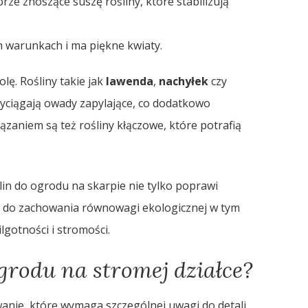
ze znoszące suszę rośliny, które stabilizują
 warunkach i ma piękne kwiaty.
lę. Rośliny takie jak
lawenda
,
nachyłek
czy
rzyciągają owady zapylające, co dodatkowo
aniem są też rośliny kłączowe, które potrafią
in do ogrodu na skarpie nie tylko poprawi
się do zachowania równowagi ekologicznej w tym
gotności i stromości.
grodu na stromej działce?
anie, które wymaga szczególnej uwagi do detali.