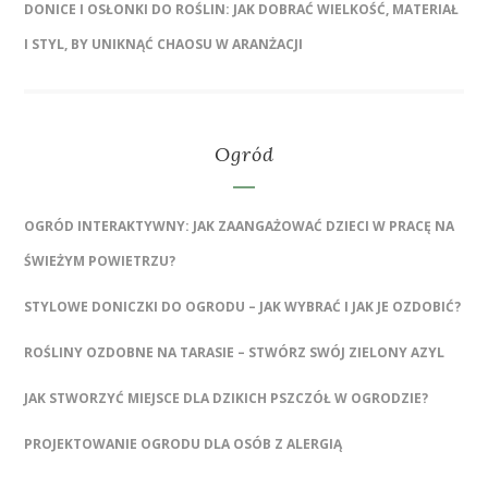
DONICE I OSŁONKI DO ROŚLIN: JAK DOBRAĆ WIELKOŚĆ, MATERIAŁ
I STYL, BY UNIKNĄĆ CHAOSU W ARANŻACJI
Ogród
OGRÓD INTERAKTYWNY: JAK ZAANGAŻOWAĆ DZIECI W PRACĘ NA
ŚWIEŻYM POWIETRZU?
STYLOWE DONICZKI DO OGRODU – JAK WYBRAĆ I JAK JE OZDOBIĆ?
ROŚLINY OZDOBNE NA TARASIE – STWÓRZ SWÓJ ZIELONY AZYL
JAK STWORZYĆ MIEJSCE DLA DZIKICH PSZCZÓŁ W OGRODZIE?
PROJEKTOWANIE OGRODU DLA OSÓB Z ALERGIĄ