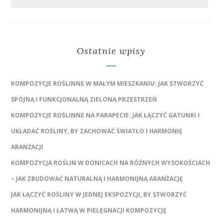
Ostatnie wpisy
KOMPOZYCJE ROŚLINNE W MAŁYM MIESZKANIU: JAK STWORZYĆ
SPÓJNĄ I FUNKCJONALNĄ ZIELONĄ PRZESTRZEŃ
KOMPOZYCJE ROŚLINNE NA PARAPECIE: JAK ŁĄCZYĆ GATUNKI I
UKŁADAĆ ROŚLINY, BY ZACHOWAĆ ŚWIATŁO I HARMONIĘ
ARANŻACJI
KOMPOZYCJA ROŚLIN W DONICACH NA RÓŻNYCH WYSOKOŚCIACH
– JAK ZBUDOWAĆ NATURALNĄ I HARMONIJNĄ ARANŻACJĘ
JAK ŁĄCZYĆ ROŚLINY W JEDNEJ EKSPOZYCJI, BY STWORZYĆ
HARMONIJNĄ I ŁATWĄ W PIELĘGNACJI KOMPOZYCJĘ