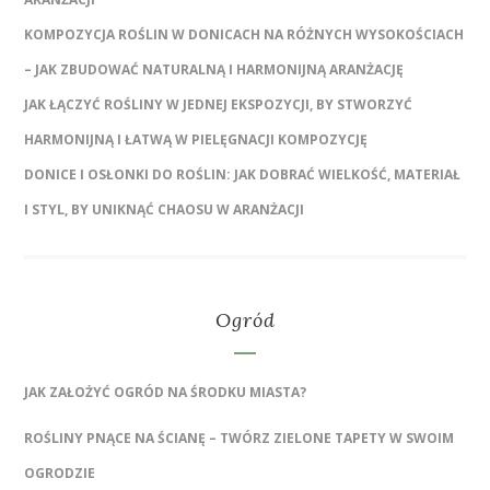
KOMPOZYCJA ROŚLIN W DONICACH NA RÓŻNYCH WYSOKOŚCIACH
– JAK ZBUDOWAĆ NATURALNĄ I HARMONIJNĄ ARANŻACJĘ
JAK ŁĄCZYĆ ROŚLINY W JEDNEJ EKSPOZYCJI, BY STWORZYĆ
HARMONIJNĄ I ŁATWĄ W PIELĘGNACJI KOMPOZYCJĘ
DONICE I OSŁONKI DO ROŚLIN: JAK DOBRAĆ WIELKOŚĆ, MATERIAŁ
I STYL, BY UNIKNĄĆ CHAOSU W ARANŻACJI
Ogród
JAK ZAŁOŻYĆ OGRÓD NA ŚRODKU MIASTA?
ROŚLINY PNĄCE NA ŚCIANĘ – TWÓRZ ZIELONE TAPETY W SWOIM
OGRODZIE