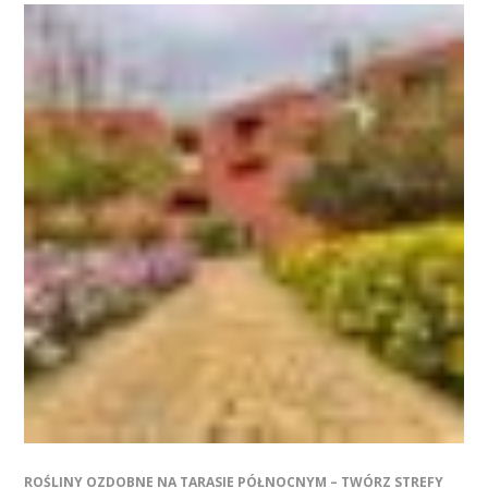
ROŚLINY OZDOBNE NA TARASIE PÓŁNOCNYM – TWÓRZ STREFY