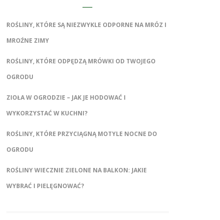
ROŚLINY, KTÓRE SĄ NIEZWYKLE ODPORNE NA MRÓZ I
MROŹNE ZIMY
ROŚLINY, KTÓRE ODPĘDZĄ MRÓWKI OD TWOJEGO
OGRODU
ZIOŁA W OGRODZIE – JAK JE HODOWAĆ I
WYKORZYSTAĆ W KUCHNI?
ROŚLINY, KTÓRE PRZYCIĄGNĄ MOTYLE NOCNE DO
OGRODU
ROŚLINY WIECZNIE ZIELONE NA BALKON: JAKIE
WYBRAĆ I PIELĘGNOWAĆ?