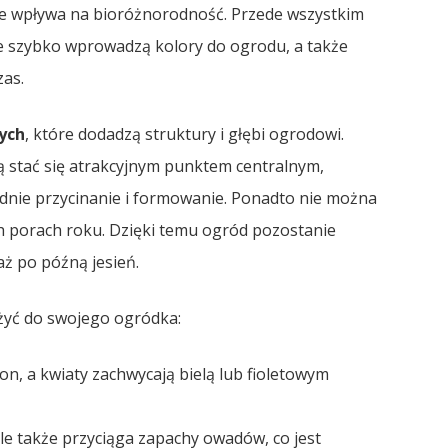
akże wpływa na bioróżnorodność. Przede wszystkim
re szybko wprowadzą kolory do ogrodu, a także
zas.
ych
, które dodadzą struktury i głębi ogrodowi.
ą stać się atrakcyjnym punktem centralnym,
ednie przycinanie i formowanie. Ponadto nie można
h porach roku. Dzięki temu ogród pozostanie
aż po późną jesień.
ażyć do swojego ogródka:
ezon, a kwiaty zachwycają bielą lub fioletowym
ale także przyciąga zapachy owadów, co jest