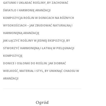
GATUNKI I UKŁADAĆ ROŚLINY, BY ZACHOWAĆ
ŚWIATŁO I HARMONIĘ ARANŻACJI
KOMPOZYCJA ROŚLIN W DONICACH NA RÓŻNYCH
WYSOKOŚCIACH – JAK ZBUDOWAĆ NATURALNĄ I
HARMONIJNĄ ARANŻACJĘ
JAK ŁĄCZYĆ ROŚLINY W JEDNEJ EKSPOZYCJI, BY
STWORZYĆ HARMONIJNĄ I ŁATWĄ W PIELĘGNACJI
KOMPOZYCJĘ
DONICE I OSŁONKI DO ROŚLIN: JAK DOBRAĆ
WIELKOŚĆ, MATERIAŁ I STYL, BY UNIKNĄĆ CHAOSU W
ARANŻACJI
Ogród