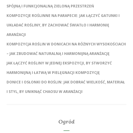
SPÓJNĄ I FUNKCJONALNĄ ZIELONĄ PRZESTRZEŃ
KOMPOZYCJE ROŚLINNE NA PARAPECIE: JAK ŁĄCZYĆ GATUNKI I
UKŁADAĆ ROŚLINY, BY ZACHOWAĆ ŚWIATŁO I HARMONIĘ
ARANŻACJI
KOMPOZYCJA ROŚLIN W DONICACH NA RÓŻNYCH WYSOKOŚCIACH
– JAK ZBUDOWAĆ NATURALNĄ I HARMONIJNĄ ARANŻACJĘ
JAK ŁĄCZYĆ ROŚLINY W JEDNEJ EKSPOZYCJI, BY STWORZYĆ
HARMONIJNĄ I ŁATWĄ W PIELĘGNACJI KOMPOZYCJĘ
DONICE I OSŁONKI DO ROŚLIN: JAK DOBRAĆ WIELKOŚĆ, MATERIAŁ
I STYL, BY UNIKNĄĆ CHAOSU W ARANŻACJI
Ogród