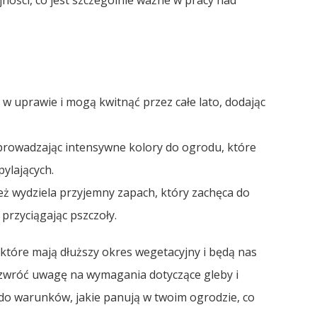
jności, co jest szczególnie ważne w pracy nad
 w uprawie i mogą kwitnąć przez całe lato, dodając
wprowadzając intensywne kolory do ogrodu, które
ylających.
 też wydziela przyjemny zapach, który zachęca do
przyciągając pszczoły.
 które mają dłuższy okres wegetacyjny i będą nas
, zwróć uwagę na wymagania dotyczące gleby i
 do warunków, jakie panują w twoim ogrodzie, co