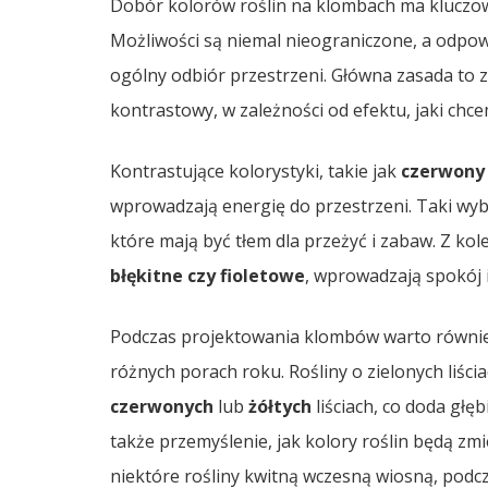
Dobór kolorów roślin na klombach ma kluczowe 
Możliwości są niemal nieograniczone, a odpo
ogólny odbiór przestrzeni. Główna zasada to
kontrastowy, w zależności od efektu, jaki chc
Kontrastujące kolorystyki, takie jak
czerwony 
wprowadzają energię do przestrzeni. Taki wy
które mają być tłem dla przeżyć i zabaw. Z kol
błękitne czy fioletowe
, wprowadzają spokój 
Podczas projektowania klombów warto równie
różnych porach roku. Rośliny o zielonych liś
czerwonych
lub
żółtych
liściach, co doda głę
także przemyślenie, jak kolory roślin będą zm
niektóre rośliny kwitną wczesną wiosną, podcz