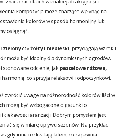
znaczenie dla ich wizualnej atrakcyjności.
wiednia kompozycja może znacząco wpłynąć na
 zestawienie kolorów w sposób harmonijny lub
emy osiągnąć.
i zielony
czy
żółty i niebieski
, przyciągają wzrok i
bór może być idealny dla dynamicznych ogrodów,
ei stonowane odcienie, jak
pastelowe różowe,
i harmonię, co sprzyja relaksowi i odpoczynkowi.
ż zwrócić uwagę na różnorodność kolorów liści w
ciach mogą być wzbogacone o gatunki o
bi i ciekawości aranżacji. Dobrym pomysłem jest
ieniać się w miarę upływu sezonów. Na przykład,
as gdy inne rozkwitają latem, co zapewnia