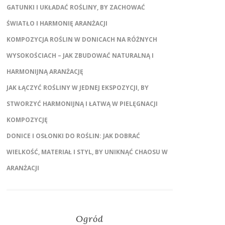
GATUNKI I UKŁADAĆ ROŚLINY, BY ZACHOWAĆ
ŚWIATŁO I HARMONIĘ ARANŻACJI
KOMPOZYCJA ROŚLIN W DONICACH NA RÓŻNYCH
WYSOKOŚCIACH – JAK ZBUDOWAĆ NATURALNĄ I
HARMONIJNĄ ARANŻACJĘ
JAK ŁĄCZYĆ ROŚLINY W JEDNEJ EKSPOZYCJI, BY
STWORZYĆ HARMONIJNĄ I ŁATWĄ W PIELĘGNACJI
KOMPOZYCJĘ
DONICE I OSŁONKI DO ROŚLIN: JAK DOBRAĆ
WIELKOŚĆ, MATERIAŁ I STYL, BY UNIKNĄĆ CHAOSU W
ARANŻACJI
Ogród