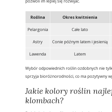
pozwoli im lepiej się rozwijać.
Roślina
Okres kwitnienia
Pelargonia
Całe lato
Astry
Conie późnym latem i jesienią
Lawenda
Latem
Wybór odpowiednich roślin ozdobnych nie tyl
sprzyja bioróżnorodności, co ma pozytywny w
Jakie kolory roślin najl
klombach?