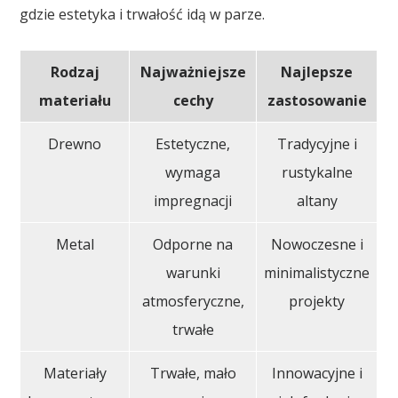
gdzie estetyka i trwałość idą w parze.
Rodzaj
Najważniejsze
Najlepsze
materiału
cechy
zastosowanie
Drewno
Estetyczne,
Tradycyjne i
wymaga
rustykalne
impregnacji
altany
Metal
Odporne na
Nowoczesne i
warunki
minimalistyczne
atmosferyczne,
projekty
trwałe
Materiały
Trwałe, mało
Innowacyjne i