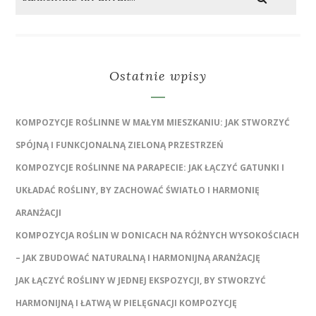
Ostatnie wpisy
KOMPOZYCJE ROŚLINNE W MAŁYM MIESZKANIU: JAK STWORZYĆ
SPÓJNĄ I FUNKCJONALNĄ ZIELONĄ PRZESTRZEŃ
KOMPOZYCJE ROŚLINNE NA PARAPECIE: JAK ŁĄCZYĆ GATUNKI I
UKŁADAĆ ROŚLINY, BY ZACHOWAĆ ŚWIATŁO I HARMONIĘ
ARANŻACJI
KOMPOZYCJA ROŚLIN W DONICACH NA RÓŻNYCH WYSOKOŚCIACH
– JAK ZBUDOWAĆ NATURALNĄ I HARMONIJNĄ ARANŻACJĘ
JAK ŁĄCZYĆ ROŚLINY W JEDNEJ EKSPOZYCJI, BY STWORZYĆ
HARMONIJNĄ I ŁATWĄ W PIELĘGNACJI KOMPOZYCJĘ