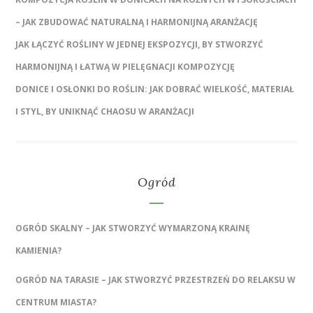
– JAK ZBUDOWAĆ NATURALNĄ I HARMONIJNĄ ARANŻACJĘ
JAK ŁĄCZYĆ ROŚLINY W JEDNEJ EKSPOZYCJI, BY STWORZYĆ
HARMONIJNĄ I ŁATWĄ W PIELĘGNACJI KOMPOZYCJĘ
DONICE I OSŁONKI DO ROŚLIN: JAK DOBRAĆ WIELKOŚĆ, MATERIAŁ
I STYL, BY UNIKNĄĆ CHAOSU W ARANŻACJI
Ogród
OGRÓD SKALNY – JAK STWORZYĆ WYMARZONĄ KRAINĘ
KAMIENIA?
OGRÓD NA TARASIE – JAK STWORZYĆ PRZESTRZEŃ DO RELAKSU W
CENTRUM MIASTA?