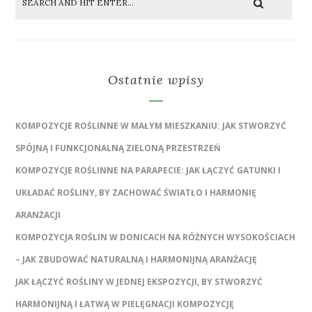
Ostatnie wpisy
KOMPOZYCJE ROŚLINNE W MAŁYM MIESZKANIU: JAK STWORZYĆ
SPÓJNĄ I FUNKCJONALNĄ ZIELONĄ PRZESTRZEŃ
KOMPOZYCJE ROŚLINNE NA PARAPECIE: JAK ŁĄCZYĆ GATUNKI I
UKŁADAĆ ROŚLINY, BY ZACHOWAĆ ŚWIATŁO I HARMONIĘ
ARANŻACJI
KOMPOZYCJA ROŚLIN W DONICACH NA RÓŻNYCH WYSOKOŚCIACH
– JAK ZBUDOWAĆ NATURALNĄ I HARMONIJNĄ ARANŻACJĘ
JAK ŁĄCZYĆ ROŚLINY W JEDNEJ EKSPOZYCJI, BY STWORZYĆ
HARMONIJNĄ I ŁATWĄ W PIELĘGNACJI KOMPOZYCJĘ