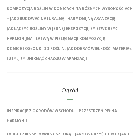
KOMPOZYCJA ROŚLIN W DONICACH NA RÓŻNYCH WYSOKOŚCIACH
– JAK ZBUDOWAĆ NATURALNĄ I HARMONIJNĄ ARANŻACJĘ
JAK ŁĄCZYĆ ROŚLINY W JEDNEJ EKSPOZYCJI, BY STWORZYĆ
HARMONIJNĄ I ŁATWĄ W PIELĘGNACJI KOMPOZYCJĘ
DONICE I OSŁONKI DO ROŚLIN: JAK DOBRAĆ WIELKOŚĆ, MATERIAŁ
I STYL, BY UNIKNĄĆ CHAOSU W ARANŻACJI
Ogród
INSPIRACJE Z OGRODÓW WSCHODU – PRZESTRZEŃ PEŁNA
HARMONII
OGRÓD ZAINSPIROWANY SZTUKĄ – JAK STWORZYĆ OGRÓD JAKO