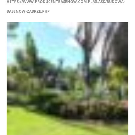
HTTPS://WWW.PRODUCENTBASENOW.COM.PL/SLASK/BUDOWA-
BASENOW-ZABRZE.PHP