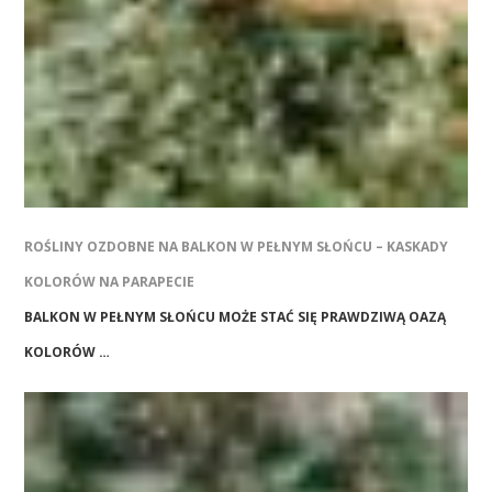
ROŚLINY OZDOBNE NA BALKON W PEŁNYM SŁOŃCU – KASKADY
KOLORÓW NA PARAPECIE
BALKON W PEŁNYM SŁOŃCU MOŻE STAĆ SIĘ PRAWDZIWĄ OAZĄ
KOLORÓW …