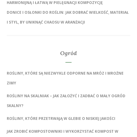
HARMONIJNĄ I ŁATWĄ W PIELĘGNACJI KOMPOZYCJĘ
DONICE I OSŁONKI DO ROŚLIN: JAK DOBRAĆ WIELKOŚĆ, MATERIAŁ
I STYL, BY UNIKNĄĆ CHAOSU W ARANŻACJI
Ogród
ROŚLINY, KTÓRE SĄ NIEZWYKLE ODPORNE NA MRÓZ I MROŹNE
ZIMY
ROŚLINY NA SKALNIAK – JAK ZAŁOŻYĆ I ZADBAĆ O MAŁY OGRÓD
SKALNY?
ROŚLINY, KTÓRE PRZETRWAJĄ W GLEBIE O NISKIEJ JAKOŚCI
JAK ZROBIĆ KOMPOSTOWNIKI I WYKORZYSTAĆ KOMPOST W