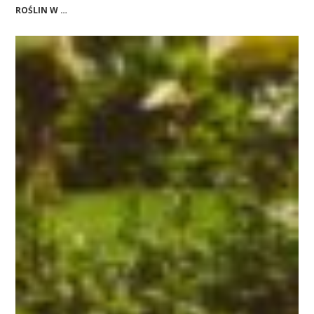
ROŚLIN W …