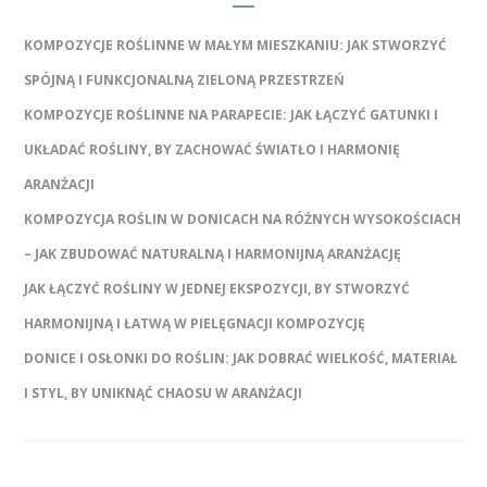
KOMPOZYCJE ROŚLINNE W MAŁYM MIESZKANIU: JAK STWORZYĆ
SPÓJNĄ I FUNKCJONALNĄ ZIELONĄ PRZESTRZEŃ
KOMPOZYCJE ROŚLINNE NA PARAPECIE: JAK ŁĄCZYĆ GATUNKI I
UKŁADAĆ ROŚLINY, BY ZACHOWAĆ ŚWIATŁO I HARMONIĘ
ARANŻACJI
KOMPOZYCJA ROŚLIN W DONICACH NA RÓŻNYCH WYSOKOŚCIACH
– JAK ZBUDOWAĆ NATURALNĄ I HARMONIJNĄ ARANŻACJĘ
JAK ŁĄCZYĆ ROŚLINY W JEDNEJ EKSPOZYCJI, BY STWORZYĆ
HARMONIJNĄ I ŁATWĄ W PIELĘGNACJI KOMPOZYCJĘ
DONICE I OSŁONKI DO ROŚLIN: JAK DOBRAĆ WIELKOŚĆ, MATERIAŁ
I STYL, BY UNIKNĄĆ CHAOSU W ARANŻACJI