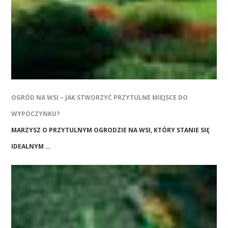
OGRÓD NA WSI – JAK STWORZYĆ PRZYTULNE MIEJSCE DO
WYPOCZYNKU?
MARZYSZ O PRZYTULNYM OGRODZIE NA WSI, KTÓRY STANIE SIĘ
IDEALNYM …