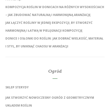
KOMPOZYCJA ROŚLIN W DONICACH NA RÓŻNYCH WYSOKOŚCIACH
– JAK ZBUDOWAĆ NATURALNĄ I HARMONIJNĄ ARANŻACJĘ
JAK ŁĄCZYĆ ROŚLINY W JEDNEJ EKSPOZYCJI, BY STWORZYĆ
HARMONIJNĄ I ŁATWĄ W PIELĘGNACJI KOMPOZYCJĘ
DONICE I OSŁONKI DO ROŚLIN: JAK DOBRAĆ WIELKOŚĆ, MATERIAŁ
I STYL, BY UNIKNĄĆ CHAOSU W ARANŻACJI
Ogród
SKLEP STERYDY
JAK STWORZYĆ NOWOCZESNY OGRÓD Z GEOMETRYCZNYM
UKŁADEM ROŚLIN