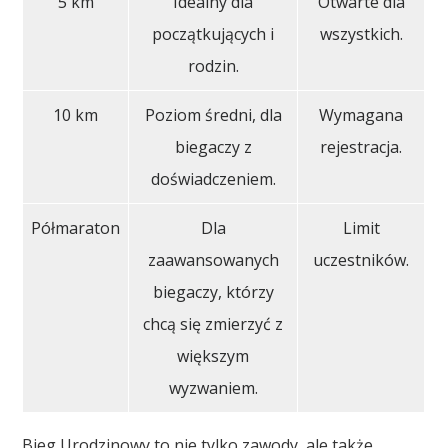
5 km
Idealny dla
Otwarte dla
początkujących i
wszystkich.
rodzin.
10 km
Poziom średni, dla
Wymagana
biegaczy z
rejestracja.
doświadczeniem.
Półmaraton
Dla
Limit
zaawansowanych
uczestników.
biegaczy, którzy
chcą się zmierzyć z
większym
wyzwaniem.
Bieg Urodzinowy to nie tylko zawody, ale także