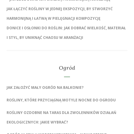
JAK ŁĄCZYĆ ROŚLINY W JEDNEJ EKSPOZYCJI, BY STWORZYĆ
HARMONIJNĄ I ŁATWĄ W PIELĘGNACJI KOMPOZYCJĘ
DONICE I OSŁONKI DO ROŚLIN: JAK DOBRAĆ WIELKOŚĆ, MATERIAŁ
I STYL, BY UNIKNĄĆ CHAOSU W ARANŻACJI
Ogród
JAK ZAŁOŻYĆ MAŁY OGRÓD NA BALKONIE?
ROŚLINY, KTÓRE PRZYCIĄGNĄ MOTYLE NOCNE DO OGRODU
ROŚLINY OZDOBNE NA TARAS DLA ZWOLENNIKÓW DZIAŁAŃ
EKOLOGICZNYCH: JAKIE WYBRAĆ?