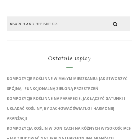
Ostatnie wpisy
KOMPOZYCJE ROŚLINNE W MAŁYM MIESZKANIU: JAK STWORZYĆ
SPÓJNĄ I FUNKCJONALNĄ ZIELONĄ PRZESTRZEŃ
KOMPOZYCJE ROŚLINNE NA PARAPECIE: JAK ŁĄCZYĆ GATUNKI I
UKŁADAĆ ROŚLINY, BY ZACHOWAĆ ŚWIATŁO I HARMONIĘ
ARANŻACJI
KOMPOZYCJA ROŚLIN W DONICACH NA RÓŻNYCH WYSOKOŚCIACH
– JAK ZBUDOWAĆ NATURALNĄ I HARMONIJNĄ ARANŻACJĘ