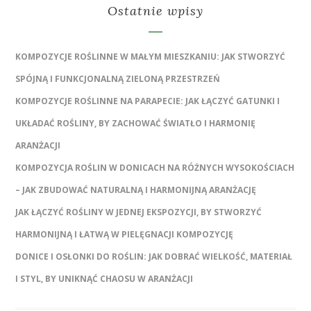
Ostatnie wpisy
KOMPOZYCJE ROŚLINNE W MAŁYM MIESZKANIU: JAK STWORZYĆ
SPÓJNĄ I FUNKCJONALNĄ ZIELONĄ PRZESTRZEŃ
KOMPOZYCJE ROŚLINNE NA PARAPECIE: JAK ŁĄCZYĆ GATUNKI I
UKŁADAĆ ROŚLINY, BY ZACHOWAĆ ŚWIATŁO I HARMONIĘ
ARANŻACJI
KOMPOZYCJA ROŚLIN W DONICACH NA RÓŻNYCH WYSOKOŚCIACH
– JAK ZBUDOWAĆ NATURALNĄ I HARMONIJNĄ ARANŻACJĘ
JAK ŁĄCZYĆ ROŚLINY W JEDNEJ EKSPOZYCJI, BY STWORZYĆ
HARMONIJNĄ I ŁATWĄ W PIELĘGNACJI KOMPOZYCJĘ
DONICE I OSŁONKI DO ROŚLIN: JAK DOBRAĆ WIELKOŚĆ, MATERIAŁ
I STYL, BY UNIKNĄĆ CHAOSU W ARANŻACJI