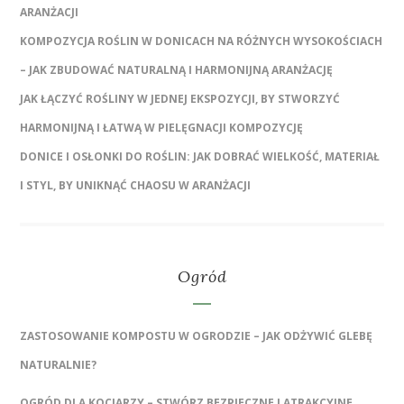
ARANŻACJI
KOMPOZYCJA ROŚLIN W DONICACH NA RÓŻNYCH WYSOKOŚCIACH
– JAK ZBUDOWAĆ NATURALNĄ I HARMONIJNĄ ARANŻACJĘ
JAK ŁĄCZYĆ ROŚLINY W JEDNEJ EKSPOZYCJI, BY STWORZYĆ
HARMONIJNĄ I ŁATWĄ W PIELĘGNACJI KOMPOZYCJĘ
DONICE I OSŁONKI DO ROŚLIN: JAK DOBRAĆ WIELKOŚĆ, MATERIAŁ
I STYL, BY UNIKNĄĆ CHAOSU W ARANŻACJI
Ogród
ZASTOSOWANIE KOMPOSTU W OGRODZIE – JAK ODŻYWIĆ GLEBĘ
NATURALNIE?
OGRÓD DLA KOCIARZY – STWÓRZ BEZPIECZNE I ATRAKCYJNE