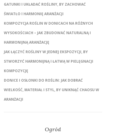
GATUNKI I UKŁADAĆ ROŚLINY, BY ZACHOWAĆ
ŚWIATŁO I HARMONIĘ ARANŻACJI
KOMPOZYCJA ROŚLIN W DONICACH NA RÓŻNYCH
WYSOKOŚCIACH – JAK ZBUDOWAĆ NATURALNĄ I
HARMONIJNĄ ARANŻACJĘ
JAK ŁĄCZYĆ ROŚLINY W JEDNEJ EKSPOZYCJI, BY
STWORZYĆ HARMONIJNĄ I ŁATWĄ W PIELĘGNACJI
KOMPOZYCJĘ
DONICE I OSŁONKI DO ROŚLIN: JAK DOBRAĆ
WIELKOŚĆ, MATERIAŁ I STYL, BY UNIKNĄĆ CHAOSU W
ARANŻACJI
Ogród