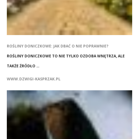
ROŚLINY DONICZKOWE: JAK DBAĆ O NIE POPRAWNIE?
ROŚLINY DONICZKOWE TO NIE TYLKO OZDOBA WNĘTRZA, ALE
TAKŻE ŹRÓDŁO …
WWW.DZWIGI-KASPRZAK.PL