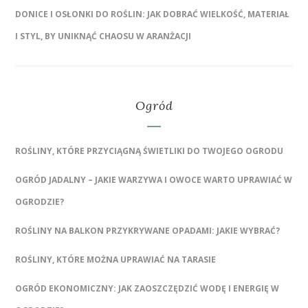
DONICE I OSŁONKI DO ROŚLIN: JAK DOBRAĆ WIELKOŚĆ, MATERIAŁ
I STYL, BY UNIKNĄĆ CHAOSU W ARANŻACJI
Ogród
ROŚLINY, KTÓRE PRZYCIĄGNĄ ŚWIETLIKI DO TWOJEGO OGRODU
OGRÓD JADALNY – JAKIE WARZYWA I OWOCE WARTO UPRAWIAĆ W
OGRODZIE?
ROŚLINY NA BALKON PRZYKRYWANE OPADAMI: JAKIE WYBRAĆ?
ROŚLINY, KTÓRE MOŻNA UPRAWIAĆ NA TARASIE
OGRÓD EKONOMICZNY: JAK ZAOSZCZĘDZIĆ WODĘ I ENERGIĘ W