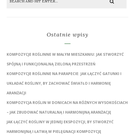
Ostatnie wpisy
KOMPOZYCJE ROŚLINNE W MAŁYM MIESZKANIU: JAK STWORZYĆ
SPÓJNĄ I FUNKCJONALNĄ ZIELONĄ PRZESTRZEŃ
KOMPOZYCJE ROŚLINNE NA PARAPECIE: JAK ŁĄCZYĆ GATUNKI I
UKŁADAĆ ROŚLINY, BY ZACHOWAĆ ŚWIATŁO I HARMONIĘ
ARANŻACJI
KOMPOZYCJA ROŚLIN W DONICACH NA RÓŻNYCH WYSOKOŚCIACH
– JAK ZBUDOWAĆ NATURALNĄ I HARMONIJNĄ ARANŻACJĘ
JAK ŁĄCZYĆ ROŚLINY W JEDNEJ EKSPOZYCJI, BY STWORZYĆ
HARMONIJNĄ I ŁATWĄ W PIELĘGNACJI KOMPOZYCJĘ