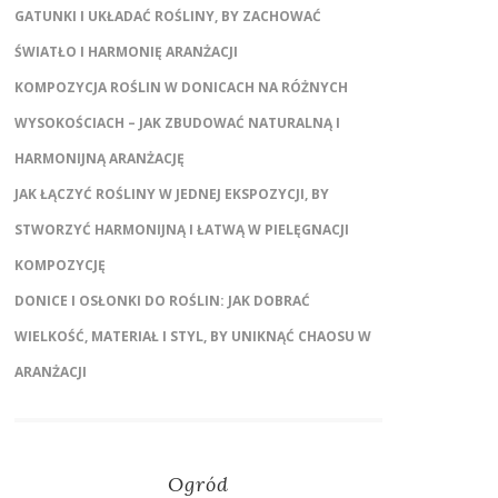
GATUNKI I UKŁADAĆ ROŚLINY, BY ZACHOWAĆ
ŚWIATŁO I HARMONIĘ ARANŻACJI
KOMPOZYCJA ROŚLIN W DONICACH NA RÓŻNYCH
WYSOKOŚCIACH – JAK ZBUDOWAĆ NATURALNĄ I
HARMONIJNĄ ARANŻACJĘ
JAK ŁĄCZYĆ ROŚLINY W JEDNEJ EKSPOZYCJI, BY
STWORZYĆ HARMONIJNĄ I ŁATWĄ W PIELĘGNACJI
KOMPOZYCJĘ
DONICE I OSŁONKI DO ROŚLIN: JAK DOBRAĆ
WIELKOŚĆ, MATERIAŁ I STYL, BY UNIKNĄĆ CHAOSU W
ARANŻACJI
Ogród