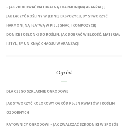
– JAK ZBUDOWAĆ NATURALNĄ I HARMONIJNĄ ARANŻACJĘ
JAK ŁĄCZYĆ ROŚLINY W JEDNEJ EKSPOZYCJI, BY STWORZYĆ
HARMONIJNĄ I ŁATWĄ W PIELĘGNACJI KOMPOZYCJĘ
DONICE I OSŁONKI DO ROŚLIN: JAK DOBRAĆ WIELKOŚĆ, MATERIAŁ
I STYL, BY UNIKNĄĆ CHAOSU W ARANŻACJI
Ogród
DLA CZEGO SZKLARNIE OGRODOWE
JAK STWORZYĆ KOLOROWY OGRÓD PEŁEN KWIATÓW I ROŚLIN
OZDOBNYCH
RATOWNICY OGRODOWI – JAK ZWALCZAĆ SZKODNIKI W SPOSÓB