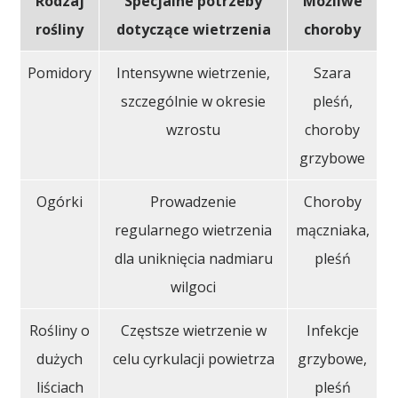
Rodzaj
Specjalne potrzeby
Możliwe
rośliny
dotyczące wietrzenia
choroby
Pomidory
Intensywne wietrzenie,
Szara
szczególnie w okresie
pleśń,
wzrostu
choroby
grzybowe
Ogórki
Prowadzenie
Choroby
regularnego wietrzenia
mączniaka,
dla uniknięcia nadmiaru
pleśń
wilgoci
Rośliny o
Częstsze wietrzenie w
Infekcje
dużych
celu cyrkulacji powietrza
grzybowe,
liściach
pleśń