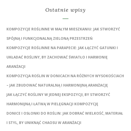
Ostatnie wpisy
KOMPOZYCJE ROŚLINNE W MAŁYM MIESZKANIU: JAK STWORZYĆ
SPÓJNĄ I FUNKCJONALNĄ ZIELONĄ PRZESTRZEŃ
KOMPOZYCJE ROŚLINNE NA PARAPECIE: JAK ŁĄCZYĆ GATUNKI I
UKŁADAĆ ROŚLINY, BY ZACHOWAĆ ŚWIATŁO I HARMONIĘ
ARANŻACJI
KOMPOZYCJA ROŚLIN W DONICACH NA RÓŻNYCH WYSOKOŚCIACH
– JAK ZBUDOWAĆ NATURALNĄ I HARMONIJNĄ ARANŻACJĘ
JAK ŁĄCZYĆ ROŚLINY W JEDNEJ EKSPOZYCJI, BY STWORZYĆ
HARMONIJNĄ I ŁATWĄ W PIELĘGNACJI KOMPOZYCJĘ
DONICE I OSŁONKI DO ROŚLIN: JAK DOBRAĆ WIELKOŚĆ, MATERIAŁ
I STYL, BY UNIKNĄĆ CHAOSU W ARANŻACJI