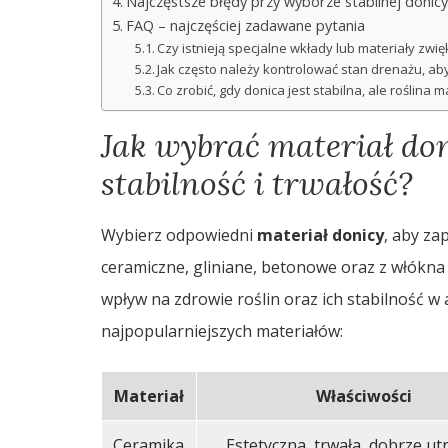
Najczęstsze błędy przy wyborze stabilnej donic
FAQ – najczęściej zadawane pytania
Czy istnieją specjalne wkłady lub materiały zwię
Jak często należy kontrolować stan drenażu, aby
Co zrobić, gdy donica jest stabilna, ale roślina
Jak wybrać materiał do
stabilność i trwałość?
Wybierz odpowiedni
materiał donicy
, aby z
ceramiczne, gliniane, betonowe oraz z włókna
wpływ na zdrowie roślin oraz ich stabilność w 
najpopularniejszych materiałów:
Materiał
Właściwości
Ceramika
Estetyczna, trwała, dobrze u