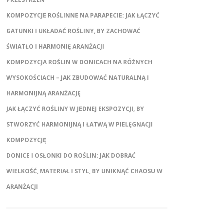
KOMPOZYCJE ROŚLINNE NA PARAPECIE: JAK ŁĄCZYĆ
GATUNKI I UKŁADAĆ ROŚLINY, BY ZACHOWAĆ
ŚWIATŁO I HARMONIĘ ARANŻACJI
KOMPOZYCJA ROŚLIN W DONICACH NA RÓŻNYCH
WYSOKOŚCIACH – JAK ZBUDOWAĆ NATURALNĄ I
HARMONIJNĄ ARANŻACJĘ
JAK ŁĄCZYĆ ROŚLINY W JEDNEJ EKSPOZYCJI, BY
STWORZYĆ HARMONIJNĄ I ŁATWĄ W PIELĘGNACJI
KOMPOZYCJĘ
DONICE I OSŁONKI DO ROŚLIN: JAK DOBRAĆ
WIELKOŚĆ, MATERIAŁ I STYL, BY UNIKNĄĆ CHAOSU W
ARANŻACJI