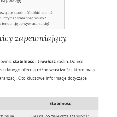
y na podłogę
kszające stabilność lekkich donic?
 utrzymać stabilność rośliny?
 ma tendencję do wywracania się?
nicy zapewniający
apewnić
stabilność
i
trwałość
roślin. Donice
 szklanego oferują różne właściwości, które mają
aranżacji. Oto kluczowe informacje dotyczące
Stabilność
trzymuje
Ciężka, co zwiększa stabilność