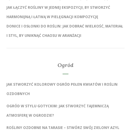
JAK ŁĄCZYĆ ROŚLINY W JEDNEJ EKSPOZYCJI, BY STWORZYĆ
HARMONIJNĄ I ŁATWĄ W PIELĘGNACJI KOMPOZYCJĘ
DONICE I OSŁONKI DO ROŚLIN: JAK DOBRAĆ WIELKOŚĆ, MATERIAŁ
I STYL, BY UNIKNĄĆ CHAOSU W ARANŻACJI
Ogród
JAK STWORZYĆ KOLOROWY OGRÓD PEŁEN KWIATÓW I ROŚLIN
OZDOBNYCH
OGRÓD W STYLU GOTYCKIM: JAK STWORZYĆ TAJEMNICZĄ
ATMOSFERĘ W OGRODZIE?
ROŚLINY OZDOBNE NA TARASIE – STWÓRZ SWÓJ ZIELONY AZYL