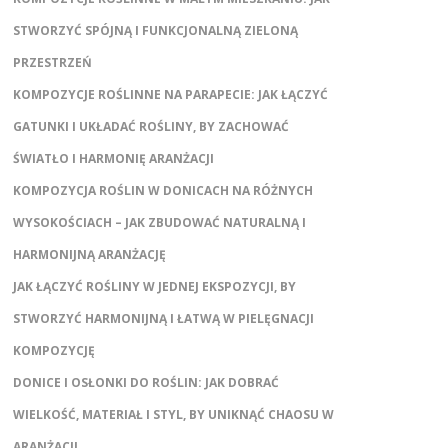
STWORZYĆ SPÓJNĄ I FUNKCJONALNĄ ZIELONĄ
PRZESTRZEŃ
KOMPOZYCJE ROŚLINNE NA PARAPECIE: JAK ŁĄCZYĆ
GATUNKI I UKŁADAĆ ROŚLINY, BY ZACHOWAĆ
ŚWIATŁO I HARMONIĘ ARANŻACJI
KOMPOZYCJA ROŚLIN W DONICACH NA RÓŻNYCH
WYSOKOŚCIACH – JAK ZBUDOWAĆ NATURALNĄ I
HARMONIJNĄ ARANŻACJĘ
JAK ŁĄCZYĆ ROŚLINY W JEDNEJ EKSPOZYCJI, BY
STWORZYĆ HARMONIJNĄ I ŁATWĄ W PIELĘGNACJI
KOMPOZYCJĘ
DONICE I OSŁONKI DO ROŚLIN: JAK DOBRAĆ
WIELKOŚĆ, MATERIAŁ I STYL, BY UNIKNĄĆ CHAOSU W
ARANŻACJI