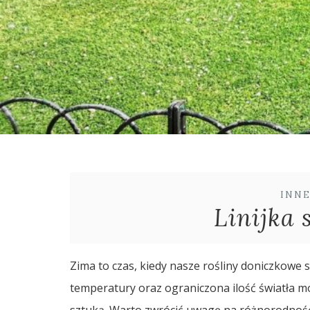
INN
Linijka 
Zima to czas, kiedy nasze rośliny doniczkowe 
temperatury oraz ograniczona ilość światła mog
sztuką. Warto zwrócić uwagę na różnorodnoś