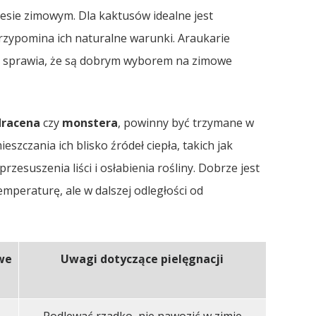
resie zimowym. Dla kaktusów idealne jest
rzypomina ich naturalne warunki. Araukarie
co sprawia, że są dobrym wyborem na zimowe
dracena
czy
monstera
, powinny być trzymane w
szczania ich blisko źródeł ciepła, takich jak
rzesuszenia liści i osłabienia rośliny. Dobrze jest
emperaturę, ale w dalszej odległości od
we
Uwagi dotyczące pielęgnacji
Podlewać rzadko, nie nawozić w zimie