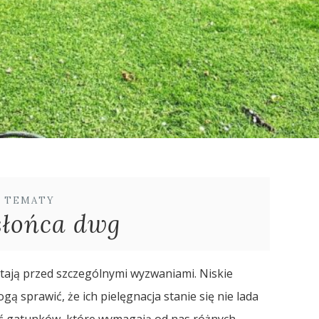
E TEMATY
słońca dwg
stają przed szczególnymi wyzwaniami. Niskie
ą sprawić, że ich pielęgnacja stanie się nie lada
ć gatunków, które wymagają od nas różnych