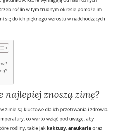
trzeb roślin w tym trudnym okresie pomoże im
yni się do ich pięknego wzrostu w nadchodzących
imą?
imą?
e najlepiej znoszą zimę?
 zimie są kluczowe dla ich przetrwania i zdrowia.
emperatury, co warto wziąć pod uwagę, aby
óre rośliny, takie jak
kaktusy
,
araukaria
oraz