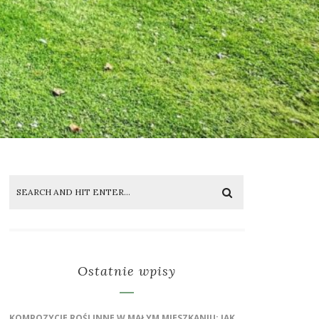
Ostatnie wpisy
KOMPOZYCJE ROŚLINNE W MAŁYM MIESZKANIU: JAK