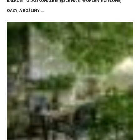
BALKON TO DOSKONAŁE MIEJSCE NA STWORZENIE ZIELONEJ
OAZY, A ROŚLINY …