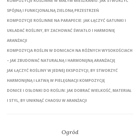
KOMPOZYCJE ROŚLINNE W MAŁYM MIESZKANIU: JAK STWORZYĆ
SPÓJNĄ I FUNKCJONALNĄ ZIELONĄ PRZESTRZEŃ
KOMPOZYCJE ROŚLINNE NA PARAPECIE: JAK ŁĄCZYĆ GATUNKI I
UKŁADAĆ ROŚLINY, BY ZACHOWAĆ ŚWIATŁO I HARMONIĘ
ARANŻACJI
KOMPOZYCJA ROŚLIN W DONICACH NA RÓŻNYCH WYSOKOŚCIACH
– JAK ZBUDOWAĆ NATURALNĄ I HARMONIJNĄ ARANŻACJĘ
JAK ŁĄCZYĆ ROŚLINY W JEDNEJ EKSPOZYCJI, BY STWORZYĆ
HARMONIJNĄ I ŁATWĄ W PIELĘGNACJI KOMPOZYCJĘ
DONICE I OSŁONKI DO ROŚLIN: JAK DOBRAĆ WIELKOŚĆ, MATERIAŁ
I STYL, BY UNIKNĄĆ CHAOSU W ARANŻACJI
Ogród