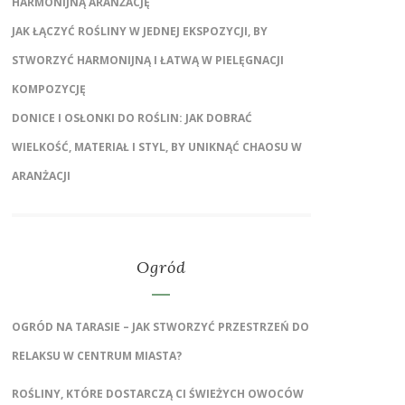
HARMONIJNĄ ARANŻACJĘ
JAK ŁĄCZYĆ ROŚLINY W JEDNEJ EKSPOZYCJI, BY
STWORZYĆ HARMONIJNĄ I ŁATWĄ W PIELĘGNACJI
KOMPOZYCJĘ
DONICE I OSŁONKI DO ROŚLIN: JAK DOBRAĆ
WIELKOŚĆ, MATERIAŁ I STYL, BY UNIKNĄĆ CHAOSU W
ARANŻACJI
Ogród
OGRÓD NA TARASIE – JAK STWORZYĆ PRZESTRZEŃ DO
RELAKSU W CENTRUM MIASTA?
ROŚLINY, KTÓRE DOSTARCZĄ CI ŚWIEŻYCH OWOCÓW