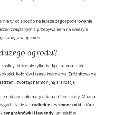
to nie tylko sposób na lepsze zagospodarowanie
adczeń związanych z przebywaniem na świeżym
spędzonego w ogrodzie.
 dużego ogrodu?
ośliny, które nie tylko będą estetyczne, ale
kości, kolorów i czasu kwitnienia. Zróżnicowanie
strzeni, tworząc harmonijną aranżację.
się nad podziałem ogrodu na różne strefy. Można
dygach, takie jak
rudbekie
czy
słoneczniki
, które
ak
syngrabnówki
i
lawendy
, umieścić w