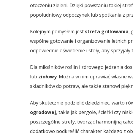
otoczeniu zieleni. Dzięki powstaniu takiej stre
popołudniowy odpoczynek lub spotkania z przy
Kolejnym pomysłem jest
strefa grillowania
, 
wspólne gotowanie i organizowanie letnich pr
odpowiednie oświetlenie i stoły, aby sprzyjał
Dla miłośników roślin i zdrowego jedzenia d
lub
ziołowy
. Można w nim uprawiać własne war
składników do potraw, ale także stanowi piękn
Aby skutecznie podzielić dziedziniec, warto r
ogrodowej
, takie jak pergole, ścieżki czy n
poszczególne strefy, tworząc harmonijną cało
dodatkowo podkreślić charakter każdego z obs