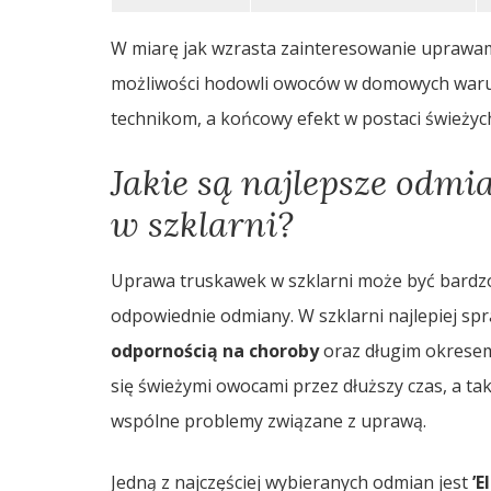
W miarę jak wzrasta zainteresowanie uprawam
możliwości hodowli owoców w domowych waru
technikom, a końcowy efekt w postaci świeżyc
Jakie są najlepsze odm
w szklarni?
Uprawa truskawek w szklarni może być bardzo
odpowiednie odmiany. W szklarni najlepiej spr
odpornością na choroby
oraz długim okresem
się świeżymi owocami przez dłuższy czas, a t
wspólne problemy związane z uprawą.
Jedną z najczęściej wybieranych odmian jest
’E