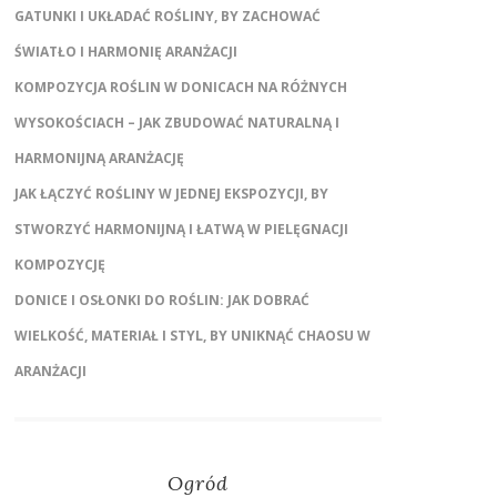
GATUNKI I UKŁADAĆ ROŚLINY, BY ZACHOWAĆ
ŚWIATŁO I HARMONIĘ ARANŻACJI
KOMPOZYCJA ROŚLIN W DONICACH NA RÓŻNYCH
WYSOKOŚCIACH – JAK ZBUDOWAĆ NATURALNĄ I
HARMONIJNĄ ARANŻACJĘ
JAK ŁĄCZYĆ ROŚLINY W JEDNEJ EKSPOZYCJI, BY
STWORZYĆ HARMONIJNĄ I ŁATWĄ W PIELĘGNACJI
KOMPOZYCJĘ
DONICE I OSŁONKI DO ROŚLIN: JAK DOBRAĆ
WIELKOŚĆ, MATERIAŁ I STYL, BY UNIKNĄĆ CHAOSU W
ARANŻACJI
Ogród