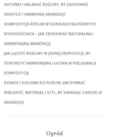
GATUNKI I UKŁADAĆ ROŚLINY, BY ZACHOWAĆ
ŚWIATŁO I HARMONIĘ ARANŻACJI
KOMPOZYCJA ROŚLIN W DONICACH NA RÓŻNYCH
WYSOKOŚCIACH – JAK ZBUDOWAĆ NATURALNĄ I
HARMONIJNĄ ARANŻACJĘ
JAK ŁĄCZYĆ ROŚLINY W JEDNEJ EKSPOZYCJI, BY
STWORZYĆ HARMONIJNĄ I ŁATWĄ W PIELĘGNACJI
KOMPOZYCJĘ
DONICE I OSŁONKI DO ROŚLIN: JAK DOBRAĆ
WIELKOŚĆ, MATERIAŁ I STYL, BY UNIKNĄĆ CHAOSU W
ARANŻACJI
Ogród